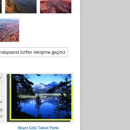
ındaysanız lütfen iletişime geçiniz.
☐
206 Tıklanma
Abant Gölü Tabiat Parkı