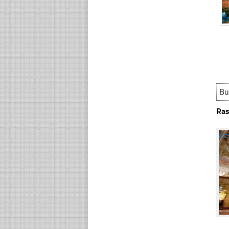
Bu
Ras
☐