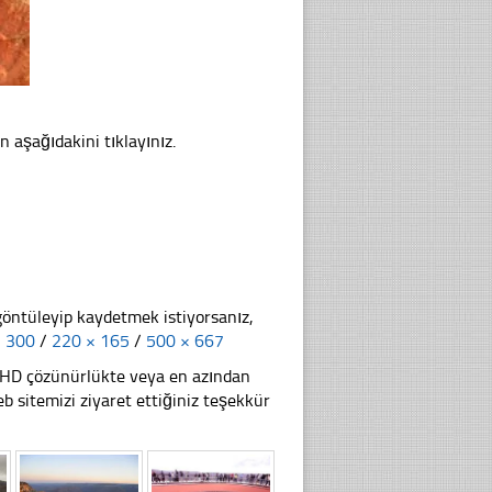
n aşağıdakini tıklayınız.
göntüleyip kaydetmek istiyorsanız,
× 300
/
220 × 165
/
500 × 667
li HD çözünürlükte veya en azından
itemizi ziyaret ettiğiniz teşekkür