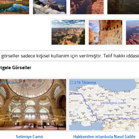
 görseller sadece kişisel kullanım için verilmiştir. Telif hakkı iddas
tgele Görseller
182 Tıklanma
☐
276 Tıklanma
Selimiye Camii
Hakkariden istanbula Nasıl Gidilir