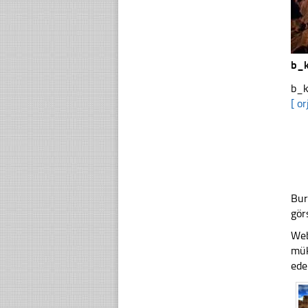
b_
b_k
[ or
Bur
gör
Web
mük
ede