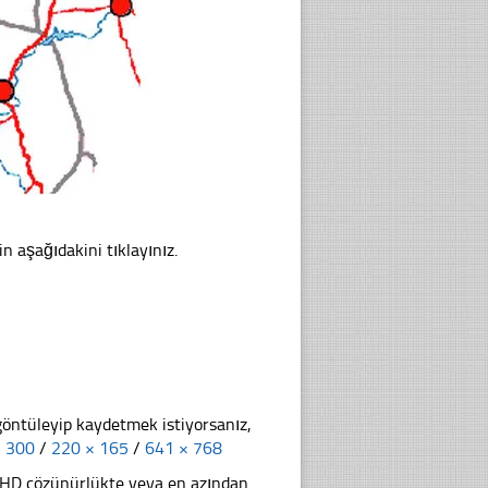
in aşağıdakini tıklayınız.
göntüleyip kaydetmek istiyorsanız,
× 300
/
220 × 165
/
641 × 768
li HD çözünürlükte veya en azından