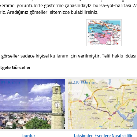
emmel görüntülerle gösterme çabasındayız. bursa-yol-haritasi Web
riz. Aradığınız görselleri sitemizde bulabilirsiniz.
 görseller sadece kişisel kullanım için verilmiştir. Telif hakkı iddas
tgele Görseller
181 Tıklanma
☐
228 Tıklanma
burdur
Taksimden Esenlere Nasıl gidilir