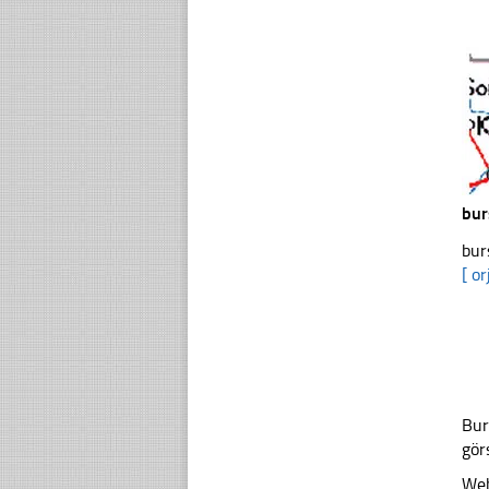
bur
bur
[ or
Bur
gör
Web