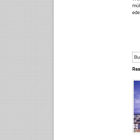
mük
ede
Bu
Ras
☐