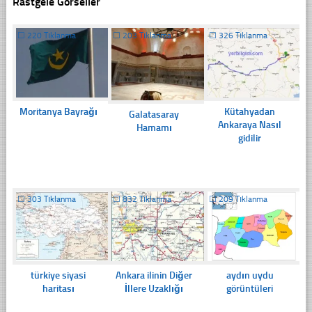
Rastgele Görseller
☐
220 Tıklanma
☐
203 Tıklanma
☐
326 Tıklanma
Moritanya Bayrağı
Kütahyadan
Galatasaray
Ankaraya Nasıl
Hamamı
gidilir
☐
303 Tıklanma
☐
832 Tıklanma
☐
209 Tıklanma
türkiye siyasi
Ankara ilinin Diğer
aydın uydu
haritası
İllere Uzaklığı
görüntüleri