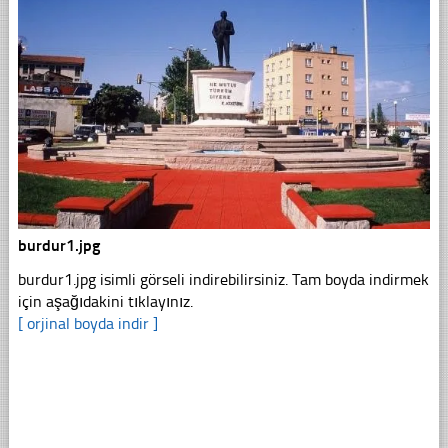
burdur1.jpg
burdur1.jpg isimli görseli indirebilirsiniz. Tam boyda indirmek
için aşağıdakini tıklayınız.
[ orjinal boyda indir ]