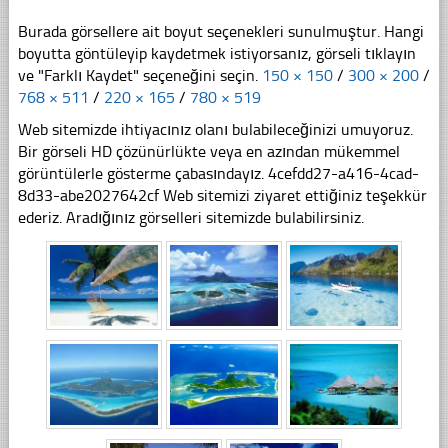
Burada görsellere ait boyut seçenekleri sunulmuştur. Hangi
boyutta göntüleyip kaydetmek istiyorsanız, görseli tıklayın
ve "Farklı Kaydet" seçeneğini seçin.
150 × 150
/
300 × 200
/
768 × 511
/
220 × 165
/
780 × 519
Web sitemizde ihtiyacınız olanı bulabileceğinizi umuyoruz.
Bir görseli HD çözünürlükte veya en azından mükemmel
görüntülerle gösterme çabasındayız. 4cefdd27-a416-4cad-
8d33-abe2027642cf Web sitemizi ziyaret ettiğiniz teşekkür
ederiz. Aradığınız görselleri sitemizde bulabilirsiniz.