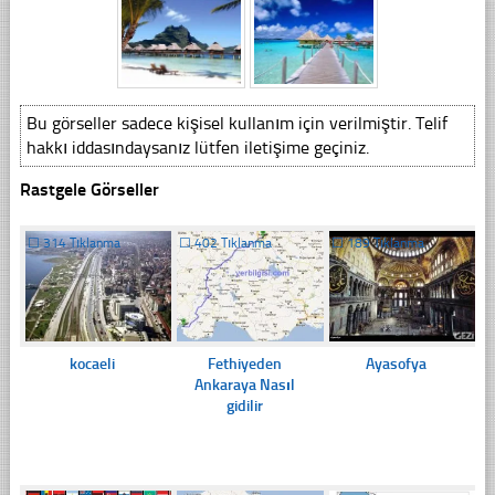
Bu görseller sadece kişisel kullanım için verilmiştir. Telif
hakkı iddasındaysanız lütfen iletişime geçiniz.
Rastgele Görseller
☐
314 Tıklanma
☐
402 Tıklanma
☐
189 Tıklanma
kocaeli
Fethiyeden
Ayasofya
Ankaraya Nasıl
gidilir