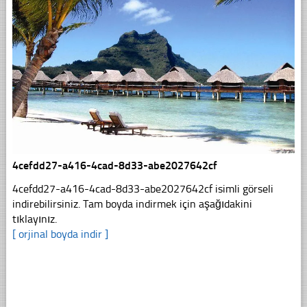
4cefdd27-a416-4cad-8d33-abe2027642cf
4cefdd27-a416-4cad-8d33-abe2027642cf isimli görseli
indirebilirsiniz. Tam boyda indirmek için aşağıdakini
tıklayınız.
[ orjinal boyda indir ]