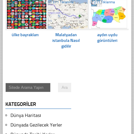
☐
213 Tıklanma
☐
571 Tıklanma
☐
211 Tıklanma
ülke bayrakları
Malatyadan
aydın uydu
istanbula Nasıl
görüntüleri
gidilir
KATEGORILER
Dünya Haritası
Dünyada Gezilecek Yerler