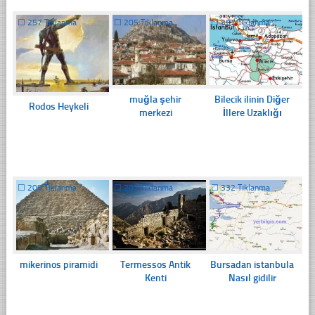
☐
257 Tıklanma
☐
205 Tıklanma
☐
397 Tıklanma
muğla şehir
Bilecik ilinin Diğer
Rodos Heykeli
merkezi
İllere Uzaklığı
☐
208 Tıklanma
☐
207 Tıklanma
☐
332 Tıklanma
mikerinos piramidi
Termessos Antik
Bursadan istanbula
Kenti
Nasıl gidilir