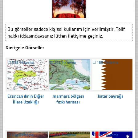
Bu görseller sadece kişisel kullanım için verilmiştir. Telif
hakkı iddasındaysanız lütfen iletişime geçiniz.
Rastgele Görseller
☐
538 Tıklanma
☐
273 Tıklanma
☐
185 Tıklanma
Erzincan ilinin Diğer
marmara bölgesi
katar bayrağı
İllere Uzaklığı
fiziki haritası
☐
224 Tıklanma
☐
207 Tıklanma
☐
232 Tıklanma