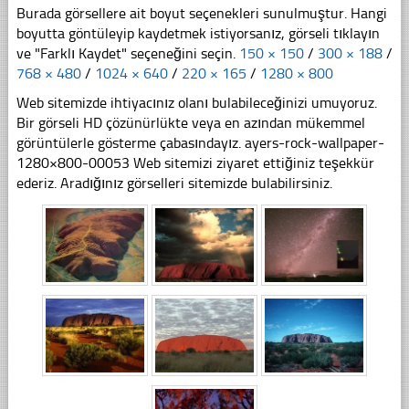
Burada görsellere ait boyut seçenekleri sunulmuştur. Hangi
boyutta göntüleyip kaydetmek istiyorsanız, görseli tıklayın
ve "Farklı Kaydet" seçeneğini seçin.
150 × 150
/
300 × 188
/
768 × 480
/
1024 × 640
/
220 × 165
/
1280 × 800
Web sitemizde ihtiyacınız olanı bulabileceğinizi umuyoruz.
Bir görseli HD çözünürlükte veya en azından mükemmel
görüntülerle gösterme çabasındayız. ayers-rock-wallpaper-
1280×800-00053 Web sitemizi ziyaret ettiğiniz teşekkür
ederiz. Aradığınız görselleri sitemizde bulabilirsiniz.