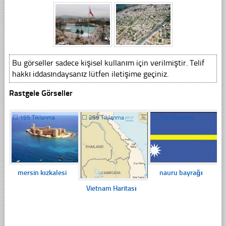
Bu görseller sadece kişisel kullanım için verilmiştir. Telif
hakkı iddasındaysanız lütfen iletişime geçiniz.
Rastgele Görseller
☐
195 Tıklanma
☐
259 Tıklanma
☐
206 Tıklanma
mersin kızkalesi
nauru bayrağı
Vietnam Haritası