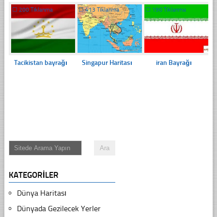
☐
200 Tıklanma
☐
413 Tıklanma
☐
190 Tıklanma
Tacikistan bayrağı
Singapur Haritası
iran Bayrağı
KATEGORILER
Dünya Haritası
Dünyada Gezilecek Yerler