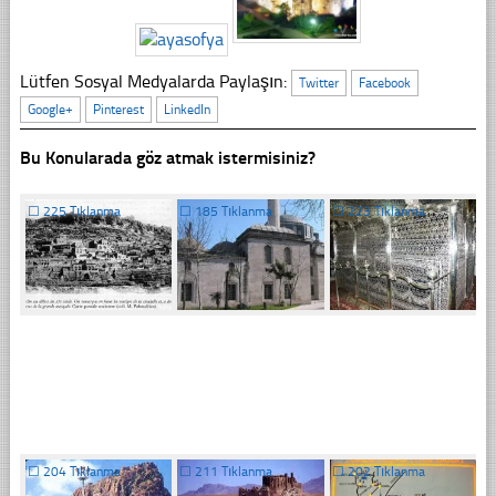
Lütfen Sosyal Medyalarda Paylaşın:
Twitter
Facebook
Google+
Pinterest
LinkedIn
Bu Konularada göz atmak istermisiniz?
☐
225 Tıklanma
☐
185 Tıklanma
☐
223 Tıklanma
☐
204 Tıklanma
☐
211 Tıklanma
☐
202 Tıklanma