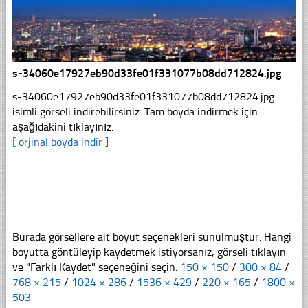
s-34060e17927eb90d33fe01f331077b08dd712824.jpg
s-34060e17927eb90d33fe01f331077b08dd712824.jpg
isimli görseli indirebilirsiniz. Tam boyda indirmek için
aşağıdakini tıklayınız.
[ orjinal boyda indir ]
Burada görsellere ait boyut seçenekleri sunulmuştur. Hangi
boyutta göntüleyip kaydetmek istiyorsanız, görseli tıklayın
ve "Farklı Kaydet" seçeneğini seçin.
150 × 150
/
300 × 84
/
768 × 215
/
1024 × 286
/
1536 × 429
/
220 × 165
/
1800 ×
503