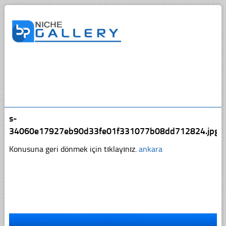
s-
34060e17927eb90d33fe01f331077b08dd712824.jpg
Konusuna geri dönmek için tıklayınız.
ankara