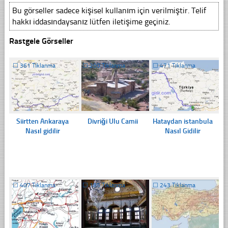
Bu görseller sadece kişisel kullanım için verilmiştir. Telif
hakkı iddasındaysanız lütfen iletişime geçiniz.
Rastgele Görseller
☐
361 Tıklanma
☐
200 Tıklanma
☐
471 Tıklanma
Siirtten Ankaraya
Divriği Ulu Camii
Hataydan istanbula
Nasıl gidilir
Nasıl Gidilir
☐
407 Tıklanma
☐
185 Tıklanma
☐
243 Tıklanma