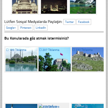
Lütfen Sosyal Medyalarda Paylaşın:
Twitter
Facebook
Google+
Pinterest
LinkedIn
Bu Konularada göz atmak istermisiniz?
☐
189 Tıklanma
☐
207 Tıklanma
☐
231 Tıklanma
☐
213 Tıklanma
☐
179 Tıklanma
☐
223 Tıklanma