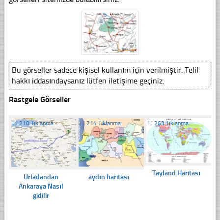
Bu görseller sadece kişisel kullanım için verilmiştir. Telif
hakkı iddasındaysanız lütfen iletişime geçiniz.
Rastgele Görseller
☐
210 Tıklanma
☐
214 Tıklanma
☐
263 Tıklanma
Tayland Haritası
Urladandan
aydın haritası
Ankaraya Nasıl
gidilir