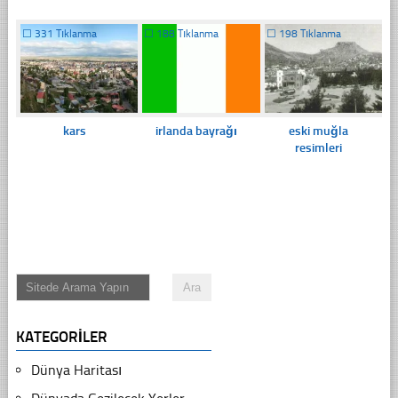
☐
331 Tıklanma
☐
188 Tıklanma
☐
198 Tıklanma
kars
irlanda bayrağı
eski muğla
resimleri
KATEGORILER
Dünya Haritası