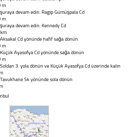
0 m
 şuraya devam edin: Ragıp Gümüşpala Cd
0 m
 şuraya devam edin: Kennedy Cd
 km
 Aksakal Cd yönünde hafif sağa dönün
0 m
 Küçük Ayasofya Cd yönünde sağa dönün
0 m
 Soldan 3. yola dönün ve Küçük Ayasofya Cd üzerinde kalın
 m
 Tavukhane Sk yönünde sola dönün
 m
anbul