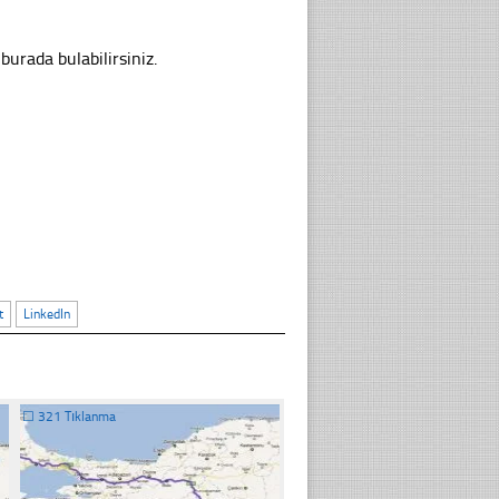
burada bulabilirsiniz.
t
LinkedIn
☐
321 Tıklanma