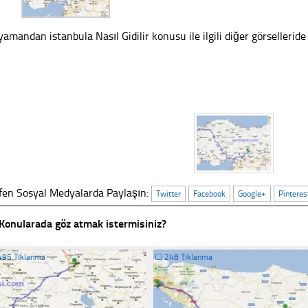
yamandan istanbula Nasıl Gidilir konusu ile ilgili diğer görselleride 
fen Sosyal Medyalarda Paylaşın:
Twitter
Facebook
Google+
Pinteres
Konularada göz atmak istermisiniz?
495 Tıklanma
☐
248 Tıklanma