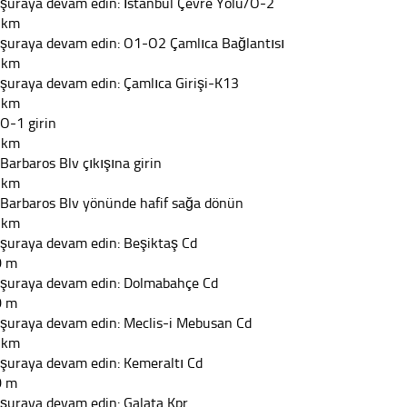
 şuraya devam edin: İstanbul Çevre Yolu/O-2
 km
 şuraya devam edin: O1-O2 Çamlıca Bağlantısı
 km
 şuraya devam edin: Çamlıca Girişi-K13
 km
 O-1 girin
 km
 Barbaros Blv çıkışına girin
 km
 Barbaros Blv yönünde hafif sağa dönün
 km
 şuraya devam edin: Beşiktaş Cd
0 m
 şuraya devam edin: Dolmabahçe Cd
0 m
 şuraya devam edin: Meclis-i Mebusan Cd
 km
 şuraya devam edin: Kemeraltı Cd
0 m
 şuraya devam edin: Galata Kpr.