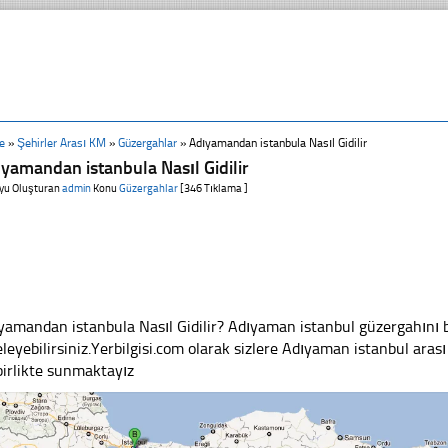
e
»
Şehirler Arası KM
»
Güzergahlar
»
Adıyamandan istanbula Nasıl Gidilir
yamandan istanbula Nasıl Gidilir
yu Oluşturan
admin
Konu
Güzergahlar
[346 Tıklama ]
yamandan istanbula Nasıl Gidilir? Adıyaman istanbul güzergahını
eleyebilirsiniz.Yerbilgisi.com olarak sizlere Adıyaman istanbul aras
 birlikte sunmaktayız