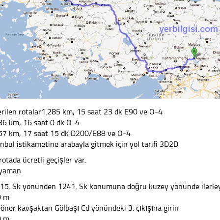
rilen rotalar1.285 km, 15 saat 23 dk E90 ve O-4
86 km, 16 saat 0 dk O-4
57 km, 17 saat 15 dk D200/E88 ve O-4
anbul istikametine arabayla gitmek için yol tarifi 3D2D
rotada ücretli geçişler var.
ıyaman
515. Sk yönünden 1241. Sk konumuna doğru kuzey yönünde ilerle
0 m
Döner kavşaktan Gölbaşı Cd yönündeki 3. çıkışına girin
0 m