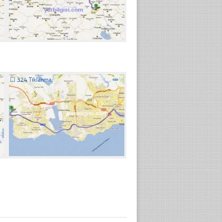
☐
324 Tıklanma