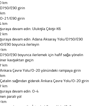
0 km
 D750/E90 girin
 km
 O-21/E90 girin
4 km
 şuraya devam edin: Ulukışla Çıkışı-K6
2 km
 şuraya devam edin: Adana Aksaray Yolu/D750/E90
0/E90 boyunca ilerleyin
0 km
 D750/E90 boyunca ilerlemek için hafif sağa yönelin
öner kavşaktan geçin
7 km
 Ankara Çevre Yolu/O-20 yönündeki rampaya girin
 km
 Çatalın sağından giderek Ankara Çevre Yolu/O-20 girin
7 km
 şuraya devam edin: O-4
men paralı yol
0 km