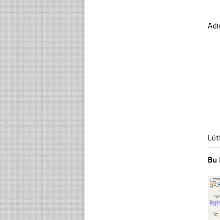
Adı
Lüt
Bu 
☐