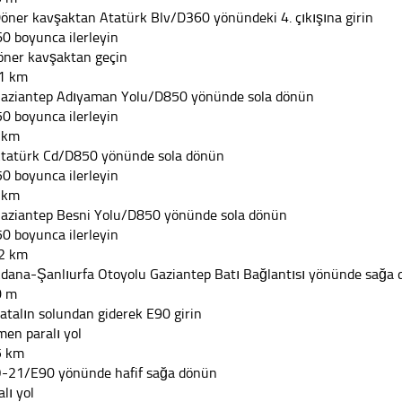
Döner kavşaktan Atatürk Blv/D360 yönündeki 4. çıkışına girin
0 boyunca ilerleyin
öner kavşaktan geçin
1 km
Gaziantep Adıyaman Yolu/D850 yönünde sola dönün
0 boyunca ilerleyin
 km
Atatürk Cd/D850 yönünde sola dönün
0 boyunca ilerleyin
 km
Gaziantep Besni Yolu/D850 yönünde sola dönün
0 boyunca ilerleyin
2 km
Adana-Şanlıurfa Otoyolu Gaziantep Batı Bağlantısı yönünde sağa
0 m
Çatalın solundan giderek E90 girin
men paralı yol
5 km
O-21/E90 yönünde hafif sağa dönün
alı yol