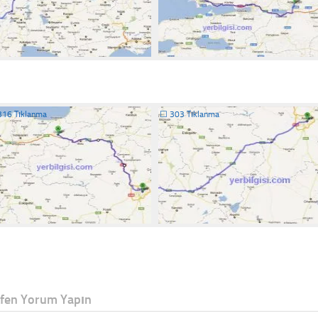
316 Tıklanma
☐
303 Tıklanma
tfen Yorum Yapın