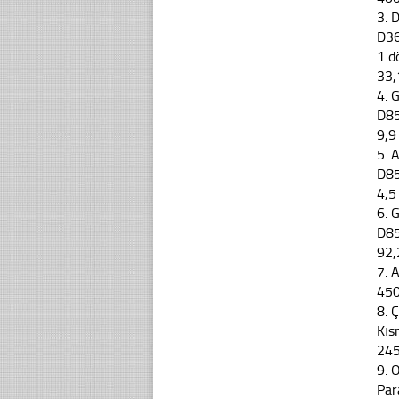
3. 
D36
1 d
33,
4. 
D85
9,9
5. 
D85
4,5
6. 
D85
92,
7. 
45
8. 
Kıs
24
9. 
Par