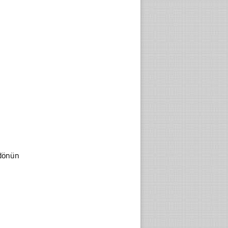
 dönün