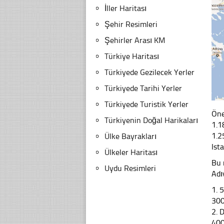
İller Haritası
Şehir Resimleri
Şehirler Arası KM
Türkiye Haritası
Türkiyede Gezilecek Yerler
Türkiyede Tarihi Yerler
Türkiyede Turistik Yerler
Öne
Türkiyenin Doğal Harikaları
1.1
1.2
Ülke Bayrakları
Ist
Ülkeler Haritası
Bu 
Uydu Resimleri
Ad
1. 
30
2. 
40